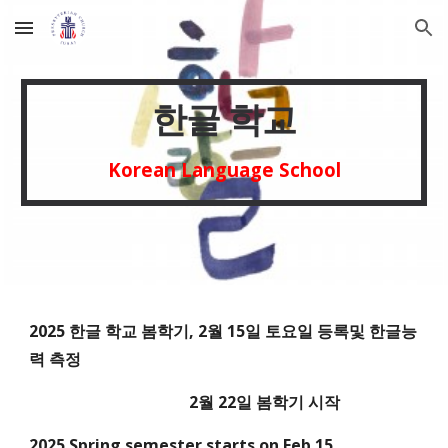
Skip to main content
Skip to navigation
한글 학교
Korean Language School
202
5
한글 학교
봄
학기,
2
월
15
일 토요일
등록및 한글능
력 측정
2월 22일 봄학기 시작
202
5
Spring
semester starts on
Feb
.
15,